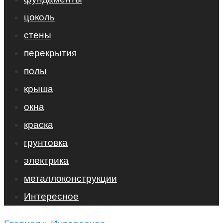
цоколь
стены
перекрытия
полы
крыша
окна
краска
грунтовка
электрика
металлоконструкции
Интересное