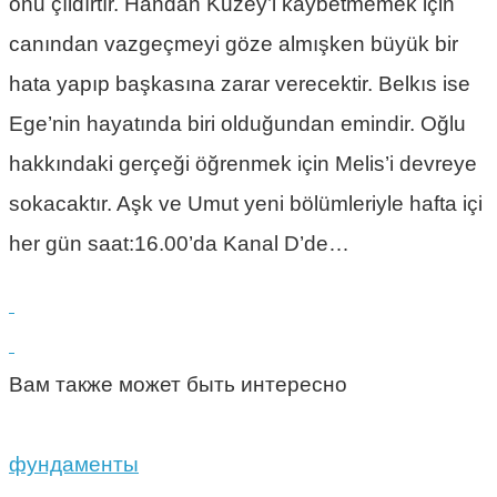
onu çıldırtır. Handan Kuzey’i kaybetmemek için
canından vazgeçmeyi göze almışken büyük bir
hata yapıp başkasına zarar verecektir. Belkıs ise
Ege’nin hayatında biri olduğundan emindir. Oğlu
hakkındaki gerçeği öğrenmek için Melis’i devreye
sokacaktır. Aşk ve Umut yeni bölümleriyle hafta içi
her gün saat:16.00’da Kanal D’de…
Вам также может быть интересно
фундаменты