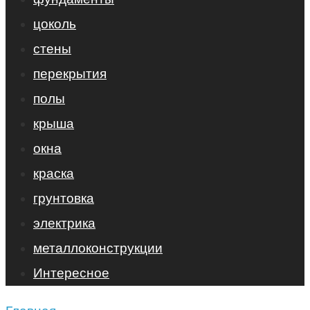
цоколь
стены
перекрытия
полы
крыша
окна
краска
грунтовка
электрика
металлоконструкции
Интересное