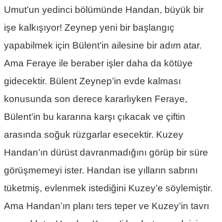
Umut’un yedinci bölümünde Handan, büyük bir
işe kalkışıyor! Zeynep yeni bir başlangıç
yapabilmek için Bülent’in ailesine bir adım atar.
Ama Feraye ile beraber işler daha da kötüye
gidecektir. Bülent Zeynep’in evde kalması
konusunda son derece kararlıyken Feraye,
Bülent’in bu kararına karşı çıkacak ve çiftin
arasında soğuk rüzgarlar esecektir. Kuzey
Handan’ın dürüst davranmadığını görüp bir süre
görüşmemeyi ister. Handan ise yılların sabrını
tüketmiş, evlenmek istediğini Kuzey’e söylemiştir.
Ama Handan’ın planı ters teper ve Kuzey’in tavrı