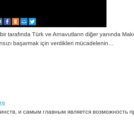
, bir tarafında Türk ve Arnavutların diğer yanında Ma
ansızı başarmak için verdikleri mücadelenin…
те
инств, и самым главным является возможность п