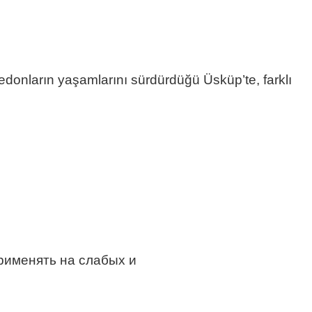
kedonların yaşamlarını sürdürdüğü Üsküp’te, farklı
рименять на слабых и