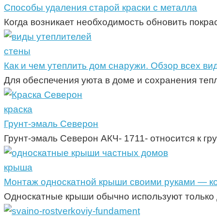
Способы удаления старой краски с металла
Когда возникает необходимость обновить покрас
стены
Как и чем утеплить дом снаружи. Обзор всех ви
Для обеспечения уюта в доме и сохранения те
краска
Грунт-эмаль Северон
Грунт-эмаль Северон АКЧ- 1711- относится к гр
крыша
Монтаж односкатной крыши своими руками — ко
Односкатные крыши обычно используют только д