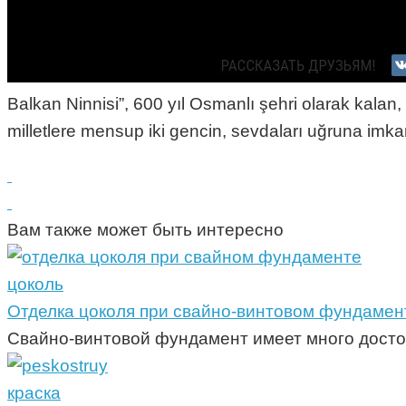
Balkan Ninnisi”, 600 yıl Osmanlı şehri olarak kalan
milletlere mensup iki gencin, sevdaları uğruna imk
Вам также может быть интересно
цоколь
Отделка цоколя при свайно-винтовом фундамен
Свайно-винтовой фундамент имеет много досто
краска