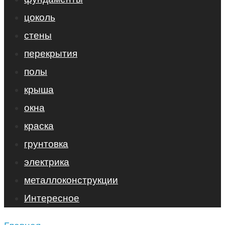
цоколь
стены
перекрытия
полы
крыша
окна
краска
грунтовка
электрика
металлоконструкции
Интересное