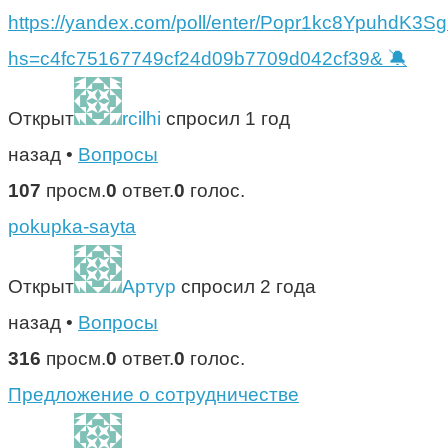
https://yandex.com/poll/enter/Popr1kc8YpuhdK3
hs=c4fc75167749cf24d09b7709d042cf39& 🔕
Открыт
rcilhi
спросил 1 год
назад
•
Вопросы
107
просм.
0
ответ.
0
голос.
pokupka-sayta
Открыт
Артур
спросил 2 года
назад
•
Вопросы
316
просм.
0
ответ.
0
голос.
Предложение о сотрудничестве