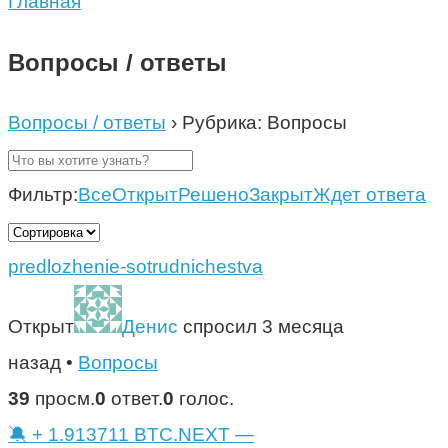
Главная
Вопросы / ответы
Вопросы / ответы
›
Рубрика: Вопросы
Фильтр:
Все
Открыт
Решено
Закрыт
Ждет ответа
predlozhenie-sotrudnichestva
Открыт
Денис
спросил 3 месяца
назад
•
Вопросы
39
просм.
0
ответ.
0
голос.
🔕 + 1.913711 BTC.NEXT —