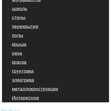
цоколь
стены
перекрытия
полы
крыша
окна
краска
грунтовка
электрика
металлоконструкции
Интересное