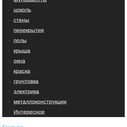
цоколь
стены
перекрытия
полы
крыша
окна
краска
грунтовка
электрика
металлоконструкции
Интересное