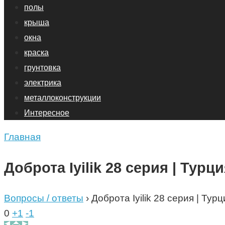
полы
крыша
окна
краска
грунтовка
электрика
металлоконструкции
Интересное
Главная
Доброта Iyilik 28 серия | Турци
Вопросы / ответы
›
Доброта Iyilik 28 серия | Турц
0
+1
-1