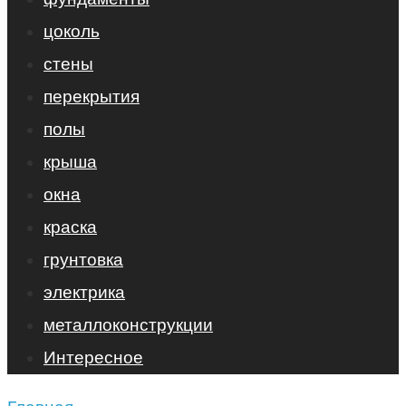
цоколь
стены
перекрытия
полы
крыша
окна
краска
грунтовка
электрика
металлоконструкции
Интересное