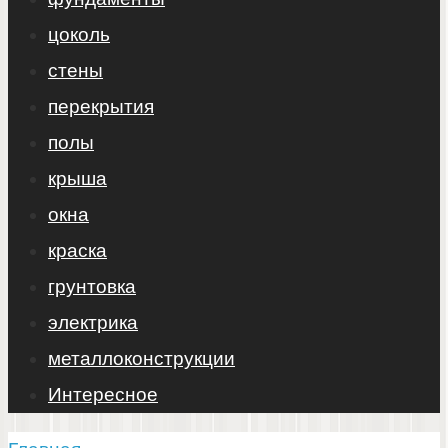
цоколь
стены
перекрытия
полы
крыша
окна
краска
грунтовка
электрика
металлоконструкции
Интересное