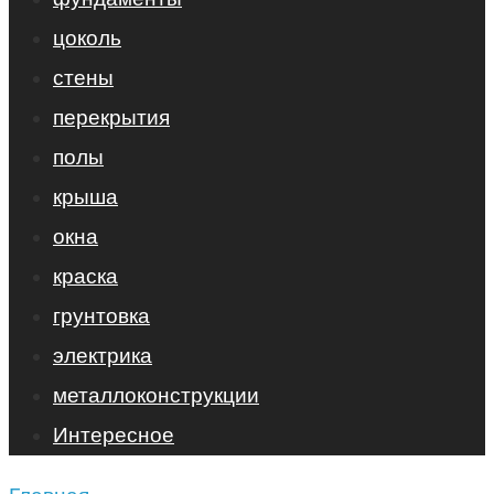
цоколь
стены
перекрытия
полы
крыша
окна
краска
грунтовка
электрика
металлоконструкции
Интересное