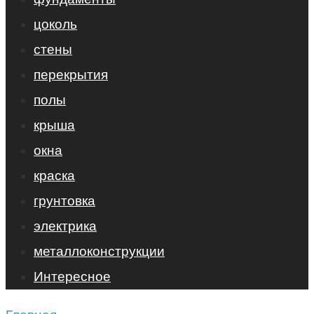
цоколь
стены
перекрытия
полы
крыша
окна
краска
грунтовка
электрика
металлоконструкции
Интересное