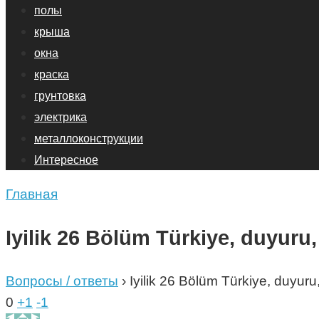
полы
крыша
окна
краска
грунтовка
электрика
металлоконструкции
Интересное
Главная
Iyilik 26 Bölüm Türkiye, duyuru,
Вопросы / ответы
›
Iyilik 26 Bölüm Türkiye, duyuru,
0
+1
-1