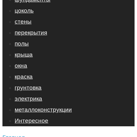
цоколь
стены
перекрытия
полы
крыша
окна
краска
грунтовка
электрика
металлоконструкции
Интересное