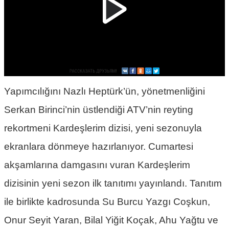
Yapımcılığını Nazlı Heptürk’ün, yönetmenliğini
Serkan Birinci’nin üstlendiği ATV’nin reyting
rekortmeni Kardeşlerim dizisi, yeni sezonuyla
ekranlara dönmeye hazırlanıyor. Cumartesi
akşamlarına damgasını vuran Kardeşlerim
dizisinin yeni sezon ilk tanıtımı yayınlandı. Tanıtım
ile birlikte kadrosunda Su Burcu Yazgı Coşkun,
Onur Seyit Yaran, Bilal Yiğit Koçak, Ahu Yağtu ve