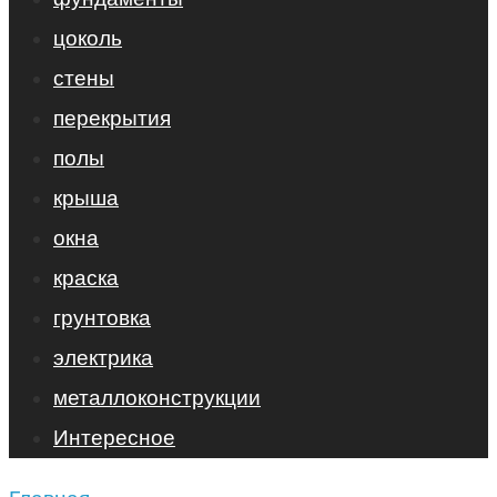
цоколь
стены
перекрытия
полы
крыша
окна
краска
грунтовка
электрика
металлоконструкции
Интересное