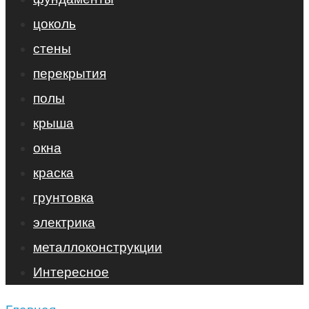
цоколь
стены
перекрытия
полы
крыша
окна
краска
грунтовка
электрика
металлоконструкции
Интересное