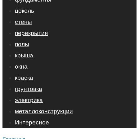
цоколь
стены
перекрытия
полы
крыша
окна
краска
грунтовка
электрика
металлоконструкции
Интересное