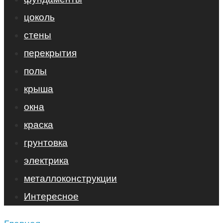
цоколь
стены
перекрытия
полы
крыша
окна
краска
грунтовка
электрика
металлоконструкции
Интересное