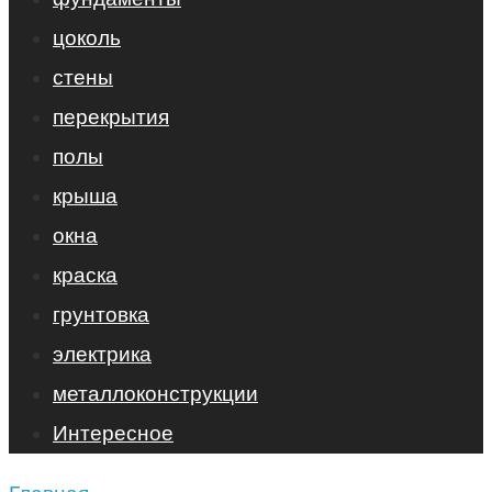
цоколь
стены
перекрытия
полы
крыша
окна
краска
грунтовка
электрика
металлоконструкции
Интересное