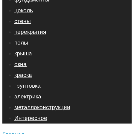
цоколь
стены
перекрытия
полы
крыша
окна
краска
грунтовка
электрика
металлоконструкции
Интересное