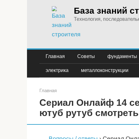
Перейти
База знаний с
к
Технология, последовательн
контенту
Главная
Советы
фундаменты
электрика
металлоконструкции
Главная
Сериал Онлайф 14 с
ютуб рутуб смотреть
Вопросы / ответы
›
Сериал Онла