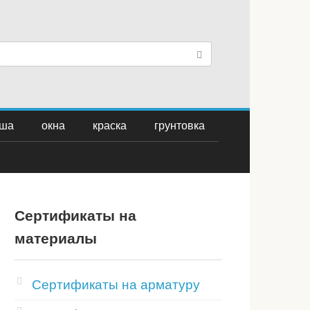
П
о
и
с
ша
окна
краска
грунтовка
к
:
Сертификаты на
материалы
Сертификаты на арматуру