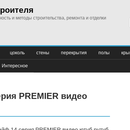
троителя
ость и методы строительства, ремонта и отделки
цоколь
стены
перекрытия
полы
кры
Интересное
ерия PREMIER видео
йф 14 серия PREMIER видео ютуб рутуб