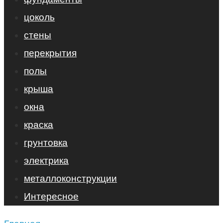
цоколь
стены
перекрытия
полы
крыша
окна
краска
грунтовка
электрика
металлоконструкции
Интересное