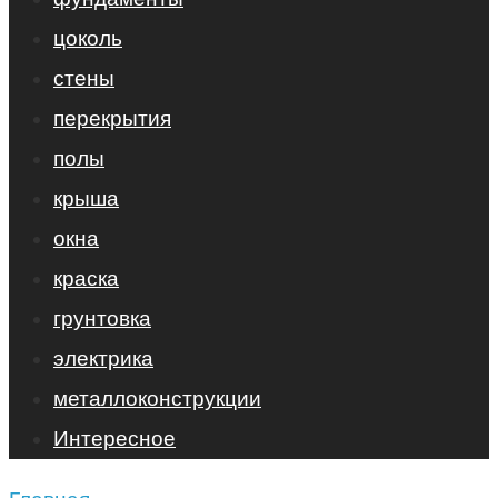
цоколь
стены
перекрытия
полы
крыша
окна
краска
грунтовка
электрика
металлоконструкции
Интересное