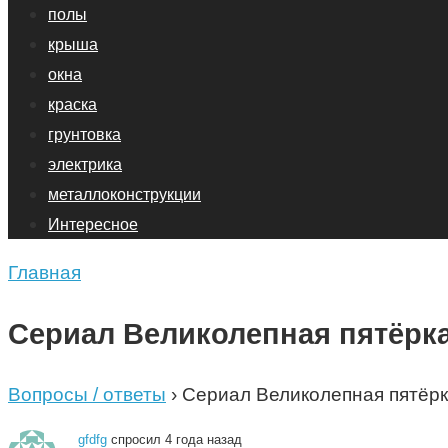
полы
крыша
окна
краска
грунтовка
электрика
металлоконструкции
Интересное
Главная
Сериал Великолепная пятёрка 
Вопросы / ответы
›
Сериал Великолепная пятёрка
gfdfg
спросил 4 года назад