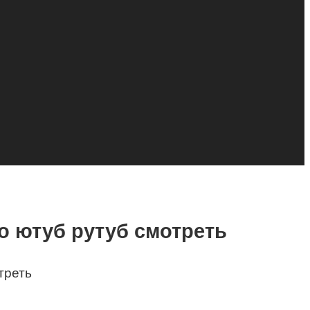
ео ютуб рутуб смотреть
треть