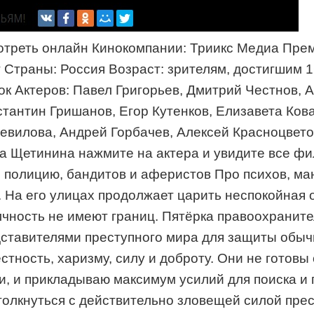
мотреть онлайн Кинокомпании: Триикс Медиа Прем
Страны: Россия Возраст: зрителям, достигшим 1
к Актеров: Павел Григорьев, Дмитрий Честнов, 
тантин Гришанов, Егор Кутенков, Елизавета Ков
евилова, Андрей Горбачев, Алексей Красноцвет
на Щетинина нажмите на актера и увидите все ф
о полицию, бандитов и аферистов Про психов, ма
. На его улицах продолжает царить неспокойная
лчность не имеют границ. Пятёрка правоохраните
ставителями преступного мира для защиты обыч
стность, харизму, силу и доброту. Они не готов
и, и прикладываю максимум усилий для поиска и
толкнуться с действительно зловещей силой прес