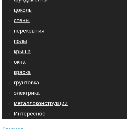
цоколь
стены
перекрытия
полы
крыша
окна
краска
грунтовка
электрика
металлоконструкции
Интересное