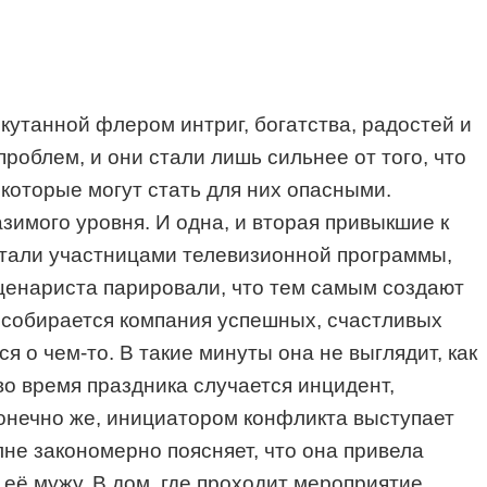
утанной флером интриг, богатства, радостей и
облем, и они стали лишь сильнее от того, что
которые могут стать для них опасными.
имого уровня. И одна, и вторая привыкшие к
 стали участницами телевизионной программы,
сценариста парировали, что тем самым создают
 собирается компания успешных, счастливых
о чем-то. В такие минуты она не выглядит, как
во время праздника случается инцидент,
Конечно же, инициатором конфликта выступает
лне закономерно поясняет, что она привела
её мужу. В дом, где проходит мероприятие,