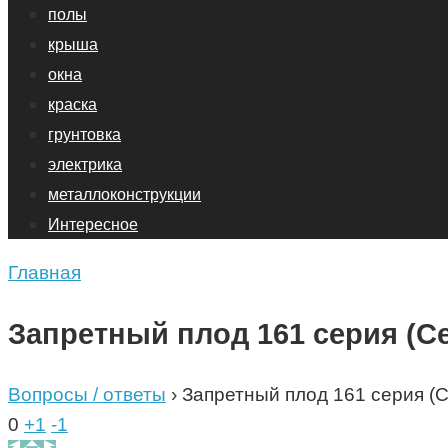
полы
крыша
окна
краска
грунтовка
электрика
металлоконструкции
Интересное
Главная
Запретный плод 161 серия (С
Вопросы / ответы
›
Запретный плод 161 серия (
0
+1
-1