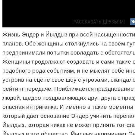
Жизнь Эндер и Йылдыз при всей насыщенности 
планов. Обе женщины столкнулись на своем пут
предпринимали попытки совладать с обстоятельс
Женщины продолжают создавать и сами такие си
подобного рода событиям, и не мыслят себе ин
устроив на сцене свое шоу с угрозами, сканда
рейтинг передаче. Приближается празднование 
людей, щедро поздравляющих друг друга с празд
опасная интриганка. И именно в такие моменты 
который дает основание Эндер учинить перепал
Йылдыз, которая никак не может принять тот фак
Йылдыз в это общество. Йылдыз напоминает Энде