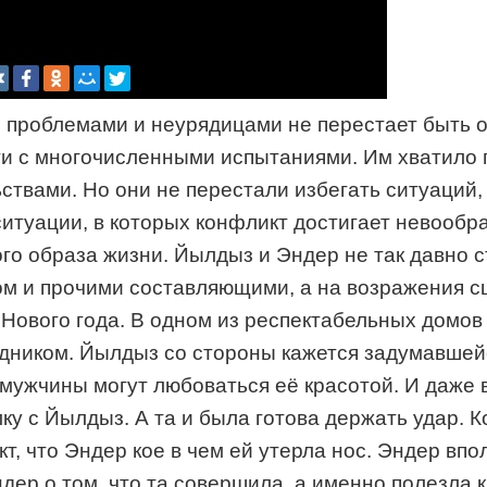
проблемами и неурядицами не перестает быть ок
и с многочисленными испытаниями. Им хватило пр
твами. Но они не перестали избегать ситуаций, 
туации, в которых конфликт достигает невообраз
ого образа жизни. Йылдыз и Эндер не так давно
лом и прочими составляющими, а на возражения 
Нового года. В одном из респектабельных домов
ником. Йылдыз со стороны кажется задумавшейся 
мужчины могут любоваться её красотой. И даже 
ку с Йылдыз. А та и была готова держать удар. 
т, что Эндер кое в чем ей утерла нос. Эндер впо
р о том, что та совершила, а именно полезла к 