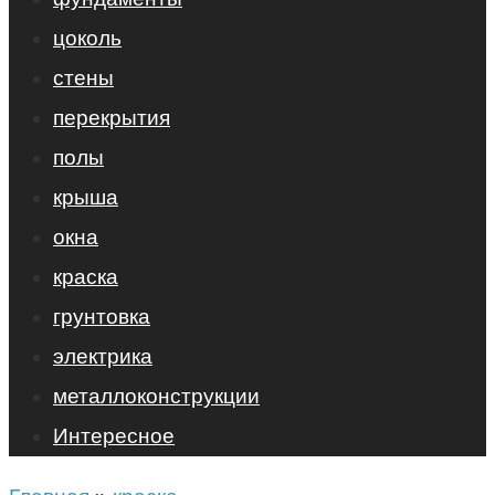
цоколь
стены
перекрытия
полы
крыша
окна
краска
грунтовка
электрика
металлоконструкции
Интересное