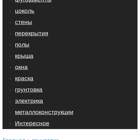
цоколь
стены
перекрытия
полы
крыша
окна
краска
грунтовка
электрика
металлоконструкции
Интересное