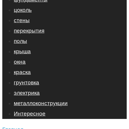
цоколь
стены
перекрытия
полы
крыша
окна
краска
грунтовка
электрика
металлоконструкции
Интересное