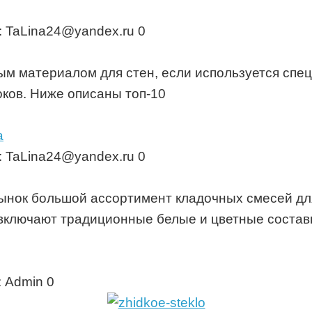
:
TaLina24@yandex.ru
0
м материалом для стен, если используется спец
оков. Ниже описаны топ-10
а
:
TaLina24@yandex.ru
0
ынок большой ассортимент кладочных смесей для
включают традиционные белые и цветные состав
:
Admin
0