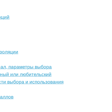
кций
изоляции
нал, параметры выбора
ный или любительский
сти выбора и использования
таллов