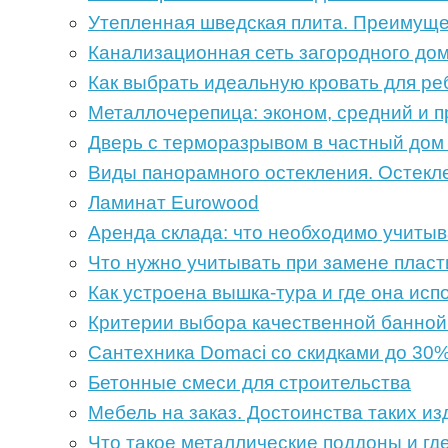
Утепленная шведская плита. Преимущес
Канализационная сеть загородного дом
Как выбрать идеальную кровать для ре
Металлочерепица: эконом, средний и п
Дверь с терморазрывом в частный дом
Виды панорамного остекления. Остекл
Ламинат Eurowood
Аренда склада: что необходимо учитыв
Что нужно учитывать при замене пласт
Как устроена вышка-тура и где она исп
Критерии выбора качественной банной
Сантехника Domaci со скидками до 30
Бетонные смеси для строительства
Мебель на заказ. Достоинства таких из
Что такое металлические поддоны и г