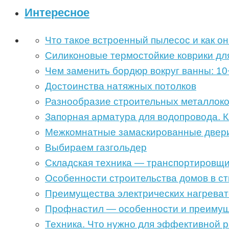
Интересное
Что такое встроенный пылесос и как он
Силиконовые термостойкие коврики для
Чем заменить бордюр вокруг ванны: 10
Достоинства натяжных потолков
Разнообразие строительных металлоко
Запорная арматура для водопровода. 
Межкомнатные замаскированные двер
Выбираем газгольдер
Складская техника — транспортировщи
Особенности строительства домов в с
Преимущества электрических нагреват
Профнастил — особенности и преиму
Техника. Что нужно для эффективной 