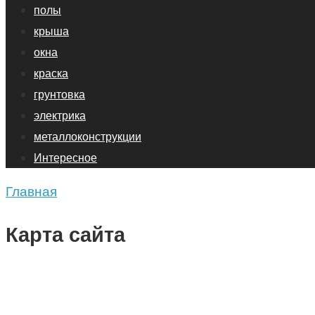
полы
крыша
окна
краска
грунтовка
электрика
металлоконструкции
Интересное
Главная
Карта сайта