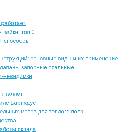
 работает
 пайки: топ 5
+ способов
нструкций: основные виды и их применение
Клапаны запорные стальные
и-невидимки
к паллет
тиле Барнхаус
ельных матов для теплого пола
щества
работы склада