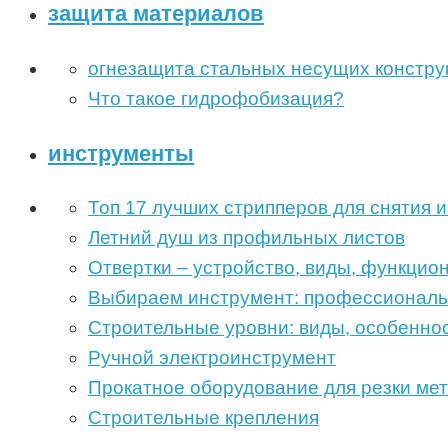
защита материалов
огнезащита стальных несущих констру
Что такое гидрофобизация?
инструменты
Топ 17 лучших стрипперов для снятия 
Летний душ из профильных листов
Отвертки – устройство, виды, функцио
Выбираем инструмент: профессиональ
Строительные уровни: виды, особенно
Ручной электроинструмент
Прокатное оборудование для резки ме
Строительные крепления