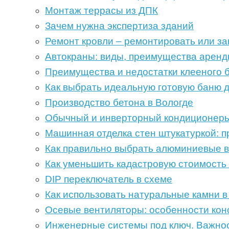
Монтаж террасы из ДПК
Зачем нужна экспертиза зданий
Ремонт кровли – ремонтировать или з
Автокраны: виды, преимущества арен
Преимущества и недостатки клееного б
Как выбрать идеальную готовую баню д
Производство бетона в Вологде
Обычный и инверторный кондиционеры
Машинная отделка стен штукатуркой: 
Как правильно выбрать алюминиевые 
Как уменьшить кадастровую стоимость
DIP переключатель в схеме
Как использовать натуральные камни в
Осевые вентиляторы: особенности кон
Инженерные системы под ключ. Важнос