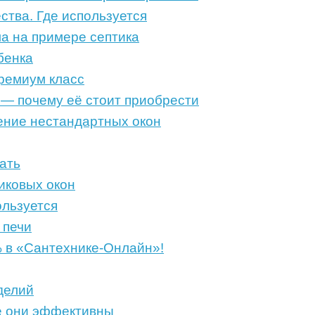
тва. Где используется
а на примере септика
бенка
ремиум класс
 — почему её стоит приобрести
ение нестандартных окон
ать
иковых окон
ользуется
 печи
% в «Сантехнике-Онлайн»!
делий
де они эффективны