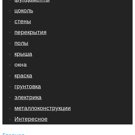
цоколь
стены
перекрытия
полы
крыша
окна
краска
грунтовка
электрика
металлоконструкции
Интересное