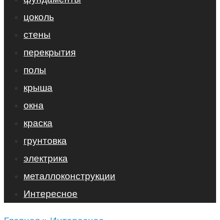
цоколь
стены
перекрытия
полы
крыша
окна
краска
грунтовка
электрика
металлоконструкции
Интересное