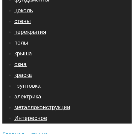
цоколь
стены
перекрытия
полы
крыша
окна
краска
грунтовка
электрика
металлоконструкции
Интересное