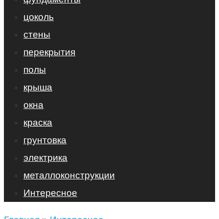
цоколь
стены
перекрытия
полы
крыша
окна
краска
грунтовка
электрика
металлоконструкции
Интересное