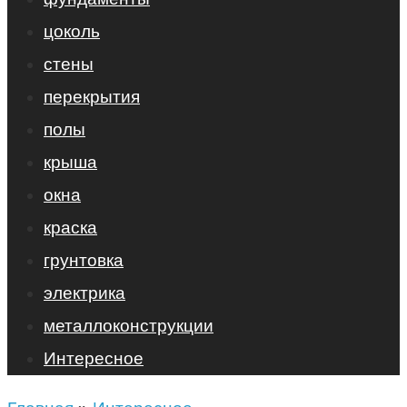
цоколь
стены
перекрытия
полы
крыша
окна
краска
грунтовка
электрика
металлоконструкции
Интересное