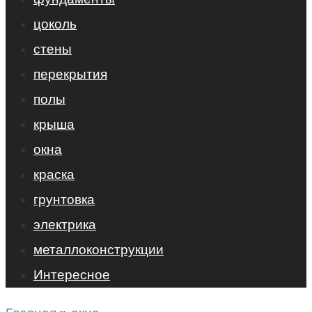
цоколь
стены
перекрытия
полы
крыша
окна
краска
грунтовка
электрика
металлоконструкции
Интересное