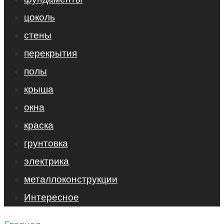
цоколь
стены
перекрытия
полы
крыша
окна
краска
грунтовка
электрика
металлоконструкции
Интересное