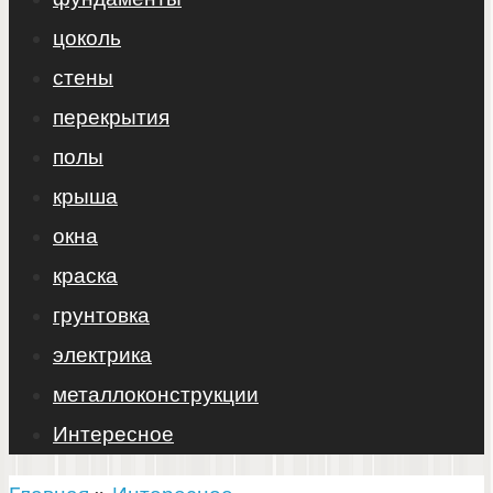
цоколь
стены
перекрытия
полы
крыша
окна
краска
грунтовка
электрика
металлоконструкции
Интересное