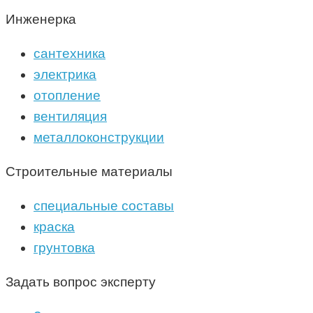
Инженерка
сантехника
электрика
отопление
вентиляция
металлоконструкции
Строительные материалы
специальные составы
краска
грунтовка
Задать вопрос эксперту