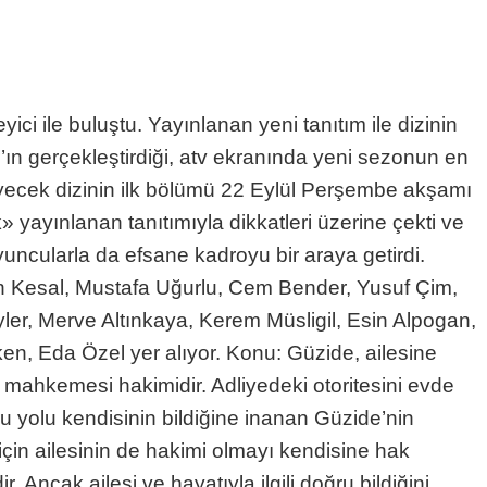
ici ile buluştu. Yayınlanan yeni tanıtım ile dizinin
’ın gerçekleştirdiği, atv ekranında yeni sezonun en
itleyecek dizinin ilk bölümü 22 Eylül Perşembe akşamı
yayınlanan tanıtımıyla dikkatleri üzerine çekti ve
yuncularla da efsane kadroyu bir araya getirdi.
 Kesal, Mustafa Uğurlu, Cem Bender, Yusuf Çim,
er, Merve Altınkaya, Kerem Müsligil, Esin Alpogan,
n, Eda Özel yer alıyor. Konu: Güzide, ailesine
e mahkemesi hakimidir. Adliyedeki otoritesini evde
ru yolu kendisinin bildiğine inanan Güzide’nin
için ailesinin de hakimi olmayı kendisine hak
Ancak ailesi ve hayatıyla ilgili doğru bildiğini