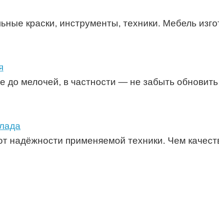
ные краски, инструменты, техники. Мебель изго
я
 до мелочей, в частности — не забыть обновить
клада
от надёжности применяемой техники. Чем качес