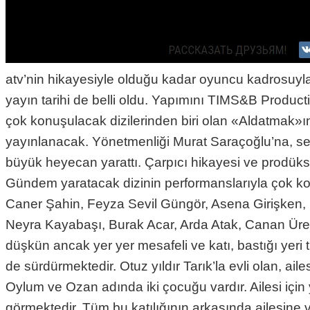
atv’nin hikayesiyle olduğu kadar oyuncu kadrosuyla da
yayın tarihi de belli oldu. Yapımını TIMS&B Product
çok konuşulacak dizilerinden biri olan «Aldatmak»ın 
yayınlanacak. Yönetmenliği Murat Saraçoğlu’na, sen
büyük heyecan yarattı. Çarpıcı hikayesi ve prodüksiy
Gündem yaratacak dizinin performanslarıyla çok k
Caner Şahin, Feyza Sevil Güngör, Asena Girişken, 
Neyra Kayabaşı, Burak Acar, Arda Atak, Canan Ürek
düşkün ancak yer yer mesafeli ve katı, bastığı yeri 
de sürdürmektedir. Otuz yıldır Tarık’la evli olan, a
Oylum ve Ozan adında iki çocuğu vardır. Ailesi için
görmektedir. Tüm bu katılığının arkasında ailesine ve