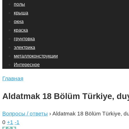
полы
крыша
окна
краска
грунтовка
электрика
металлоконструкции
Интересное
Главная
Aldatmak 18 Bölüm Türkiye, duy
Вопросы / ответы
›
Aldatmak 18 Bölüm Türkiye, duy
0
+1
-1