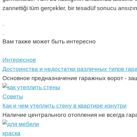
zannettiği tüm gerçekler, bir tesadüf sonucu ansızın 
Вам также может быть интересно
Интересное
Достоинства и недостатки различных типов гар
Основное предназначение гаражных ворот - за
Советы
Как и чем утеплить стену в квартире изнутри
Наличие центрального отопления не всегда гара
краска