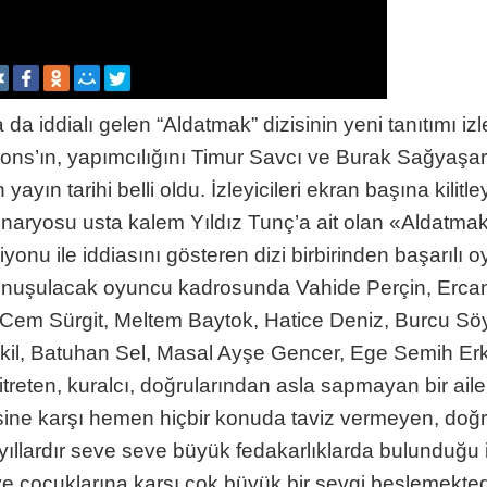
 iddialı gelen “Aldatmak” dizisinin yeni tanıtımı izley
ions’ın, yapımcılığını Timur Savcı ve Burak Sağyaşar
yayın tarihi belli oldu. İzleyicileri ekran başına kil
aryosu usta kalem Yıldız Tunç’a ait olan «Aldatmak» 
onu ile iddiasını gösteren dizi birbirinden başarılı o
onuşulacak oyuncu kadrosunda Vahide Perçin, Ercan
Cem Sürgit, Meltem Baytok, Hatice Deniz, Burcu Söyl
il, Batuhan Sel, Masal Ayşe Gencer, Ege Semih Erke
titreten, kuralcı, doğrularından asla sapmayan bir ail
ilesine karşı hemen hiçbir konuda taviz vermeyen, doğ
 yıllardır seve seve büyük fedakarlıklarda bulunduğu 
 çocuklarına karşı çok büyük bir sevgi beslemektedir. 