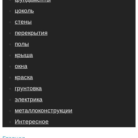
цоколь
стены
перекрытия
полы
крыша
окна
краска
грунтовка
электрика
металлоконструкции
Интересное