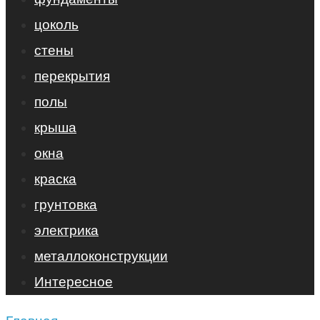
цоколь
стены
перекрытия
полы
крыша
окна
краска
грунтовка
электрика
металлоконструкции
Интересное