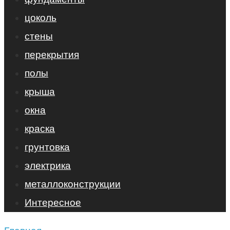
цоколь
стены
перекрытия
полы
крыша
окна
краска
грунтовка
электрика
металлоконструкции
Интересное