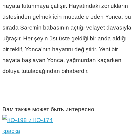
hayata tutunmaya çalışır. Hayatındaki zorlukların
üstesinden gelmek için mücadele eden Yonca, bu
sırada Sare’nin babasının açtığı velayet davasıyla
uğraşır. Her şeyin üst üste geldiği bir anda aldığı
bir teklif, Yonca’nın hayatını değiştirir. Yeni bir
hayata başlayan Yonca, yağmurdan kaçarken
doluya tutulacağından bihaberdir.
Вам также может быть интересно
краска