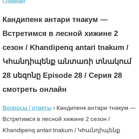
Главная
Кандипенк антари тнакум —
Встретимся в лесной хижине 2
сезон / Khandipenq antari tnakum /
Կհանդիպենք անտառի տնակում
28 սեզոնը Episode 28 / Серия 28
смотреть онлайн
Вопросы / ответы
›
Кандипенк антари тнакум —
Встретимся в лесной хижине 2 сезон /
Khandipenq antari tnakum / Կհանդիպենք