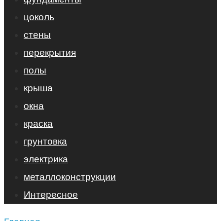
цоколь
стены
перекрытия
полы
крыша
окна
краска
грунтовка
электрика
металлоконструкции
Интересное