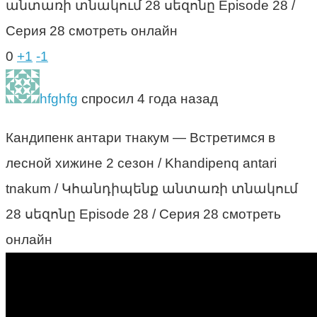
անտառի տնակում 28 սեզոնը Episode 28 /
Серия 28 смотреть онлайн
0
+1
-1
hfghfg
спросил 4 года назад
Кандипенк антари тнакум — Встретимся в
лесной хижине 2 сезон / Khandipenq antari
tnakum / Կհանդիպենք անտառի տնակում
28 սեզոնը Episode 28 / Серия 28 смотреть
онлайн