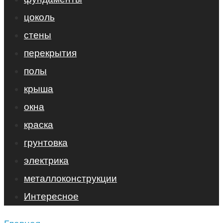
цоколь
стены
перекрытия
полы
крыша
окна
краска
грунтовка
электрика
металлоконструкции
Интересное