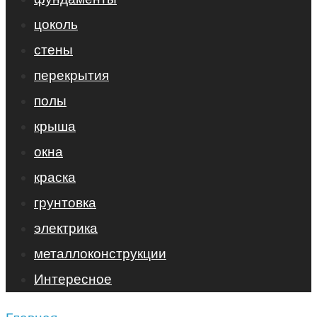
цоколь
стены
перекрытия
полы
крыша
окна
краска
грунтовка
электрика
металлоконструкции
Интересное