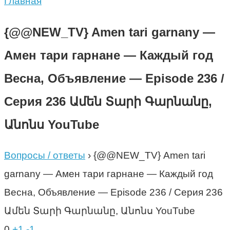
Главная
{@@NEW_TV} Amen tari garnany —
Амен тари гарнане — Каждый год
Весна, Объявление — Episode 236 /
Серия 236 Ամեն Տարի Գարնանը,
Անոնս YouTube
Вопросы / ответы
›
{@@NEW_TV} Amen tari
garnany — Амен тари гарнане — Каждый год
Весна, Объявление — Episode 236 / Серия 236
Ամեն Տարի Գարնանը, Անոնս YouTube
0
+1
-1