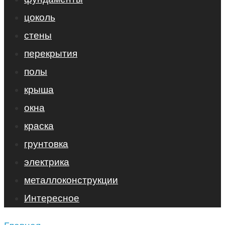
цоколь
стены
перекрытия
полы
крыша
окна
краска
грунтовка
электрика
металлоконструкции
Интересное