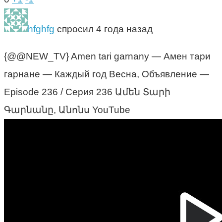
hfghfg
спросил 4 года назад
{@@NEW_TV} Amen tari garnany — Амен тари
гарнане — Каждый год Весна, Объявление —
Episode 236 / Серия 236 Ամեն Տարի
Գարնանը, Անոնս YouTube