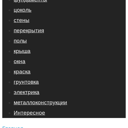
цоколь
стены
перекрытия
полы
крыша
окна
краска
грунтовка
электрика
металлоконструкции
Интересное