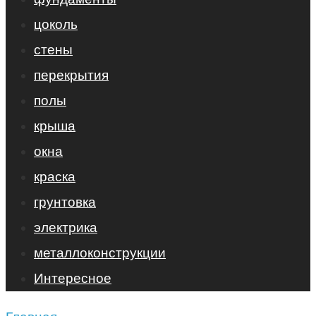
цоколь
стены
перекрытия
полы
крыша
окна
краска
грунтовка
электрика
металлоконструкции
Интересное