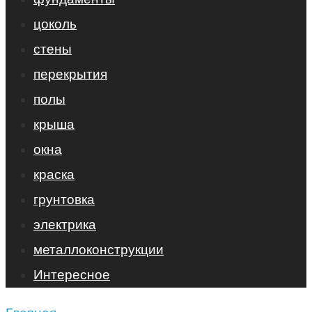
цоколь
стены
перекрытия
полы
крыша
окна
краска
грунтовка
электрика
металлоконструкции
Интересное